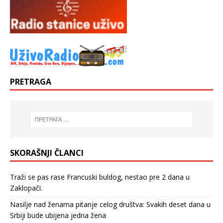
PRETRAGA
SKORAŠNJI ČLANCI
Traži se pas rase Francuski buldog, nestao pre 2 dana u
Zaklopači.
Nasilje nad ženama pitanje celog društva: Svakih deset dana u
Srbiji bude ubijena jedna žena