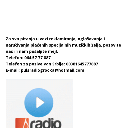
Za sva pitanja u vezi reklamiranja, oglašavanja i
naručivanja plaćenih specijalnih muzičkih želja, pozovite
nas ili nam pošaljite mejl.
Telefon: 064 57 77 887
Telefon za pozive van Srbije: 00381645777887
E-mail:
pulsradiogrocka@hotmail.com