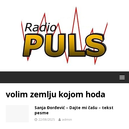
volim zemlju kojom hoda
Sanja Đorđević – Dajte mi čašu – tekst
pesme
22/08/2025
admin