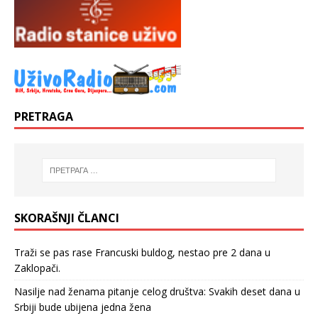
PRETRAGA
SKORAŠNJI ČLANCI
Traži se pas rase Francuski buldog, nestao pre 2 dana u
Zaklopači.
Nasilje nad ženama pitanje celog društva: Svakih deset dana u
Srbiji bude ubijena jedna žena