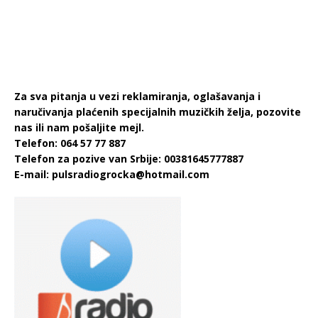
Za sva pitanja u vezi reklamiranja, oglašavanja i
naručivanja plaćenih specijalnih muzičkih želja, pozovite
nas ili nam pošaljite mejl.
Telefon: 064 57 77 887
Telefon za pozive van Srbije: 00381645777887
E-mail:
pulsradiogrocka@hotmail.com