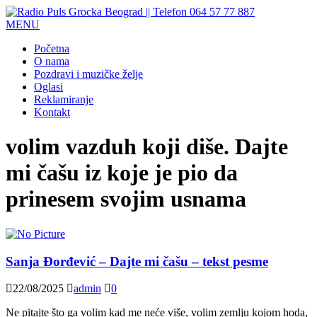
MENU
Početna
O nama
Pozdravi i muzičke želje
Oglasi
Reklamiranje
Kontakt
volim vazduh koji diše. Dajte
mi čašu iz koje je pio da
prinesem svojim usnama
Sanja Đorđević – Dajte mi čašu – tekst pesme
22/08/2025
admin
0
Ne pitajte što ga volim kad me neće više, volim zemlju kojom hoda,