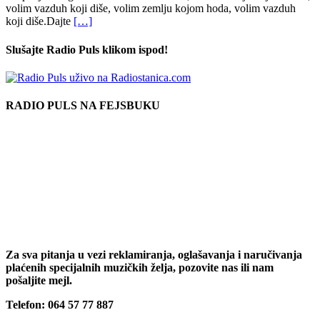
volim vazduh koji diše, volim zemlju kojom hoda, volim vazduh
koji diše.Dajte
[…]
Slušajte Radio Puls klikom ispod!
RADIO PULS NA FEJSBUKU
Za sva pitanja u vezi reklamiranja, oglašavanja i naručivanja
plaćenih specijalnih muzičkih želja, pozovite nas ili nam
pošaljite mejl.
Telefon: 064 57 77 887