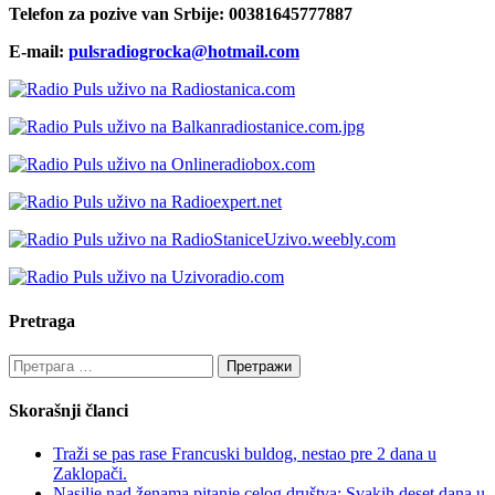
Telefon za pozive van Srbije: 00381645777887
E-mail:
pulsradiogrocka@hotmail.com
Pretraga
Претрага
за:
Skorašnji članci
Traži se pas rase Francuski buldog, nestao pre 2 dana u
Zaklopači.
Nasilje nad ženama pitanje celog društva: Svakih deset dana u