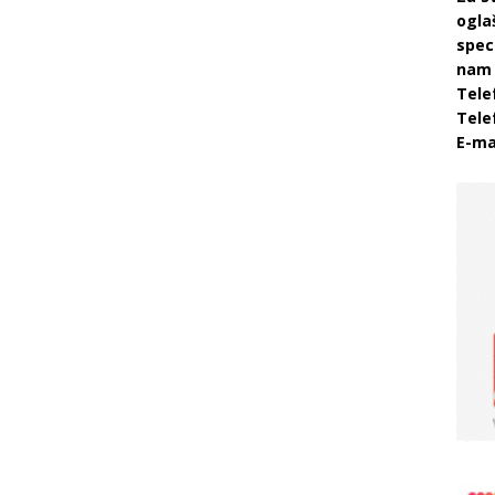
ogla
speci
nam 
Tele
Tele
E-ma