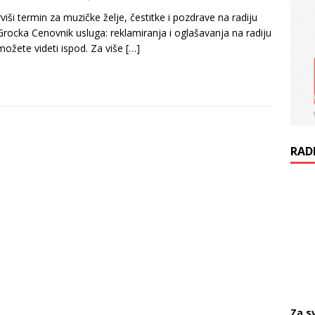
viši termin za muzičke želje, čestitke i pozdrave na radiju
Grocka Cenovnik usluga: reklamiranja i oglašavanja na radiju
možete videti ispod. Za više
[…]
RAD
Za s