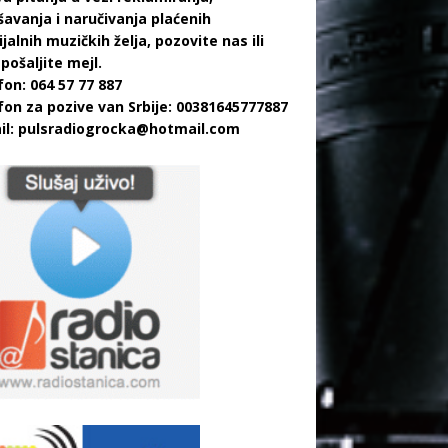
šavanja i naručivanja plaćenih
jalnih muzičkih želja, pozovite nas ili
pošaljite mejl.
fon: 064 57 77 887
fon za pozive van Srbije: 00381645777887
il:
pulsradiogrocka@hotmail.com