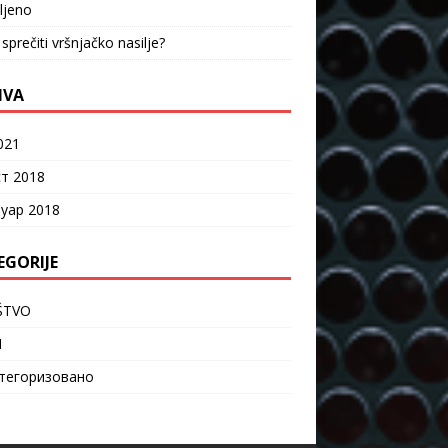
vljeno
sprečiti vršnjačko nasilje?
IVA
021
ст 2018
уар 2018
EGORIJE
ŠTVO
I
тегоризовано