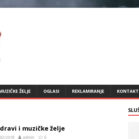
MUZIČKE ŽELJE
OGLASI
REKLAMIRANJE
KONTAKT
SLU
dravi i muzičke želje
02/2018
admin
0