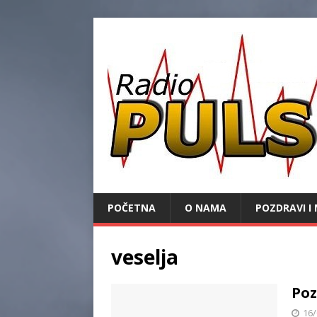
POČETNA
O NAMA
POZDRAVI I 
veselja
Poz
16/