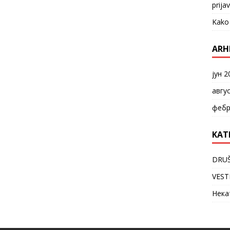
prija
Kako 
ARH
јун 2
авгу
фебр
KAT
DRU
VEST
Нека