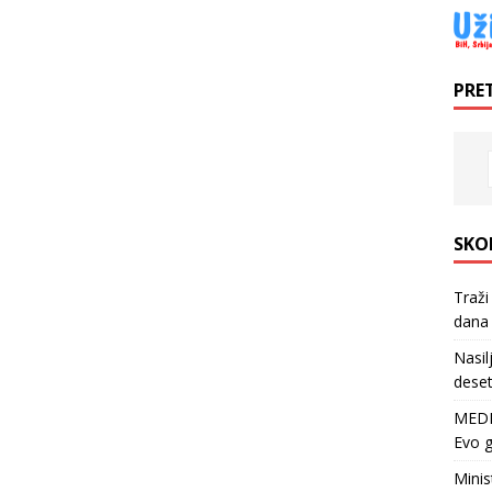
PRE
SKO
Traži
dana 
Nasil
deset
MEDI
Evo g
Minis