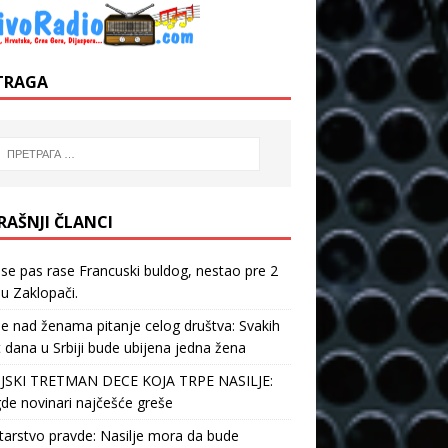
TRAGA
RAŠNJI ČLANCI
 se pas rase Francuski buldog, nestao pre 2
u Zaklopači.
je nad ženama pitanje celog društva: Svakih
 dana u Srbiji bude ubijena jedna žena
JSKI TRETMAN DECE KOJA TRPE NASILJE:
de novinari najčešće greše
tarstvo pravde: Nasilje mora da bude