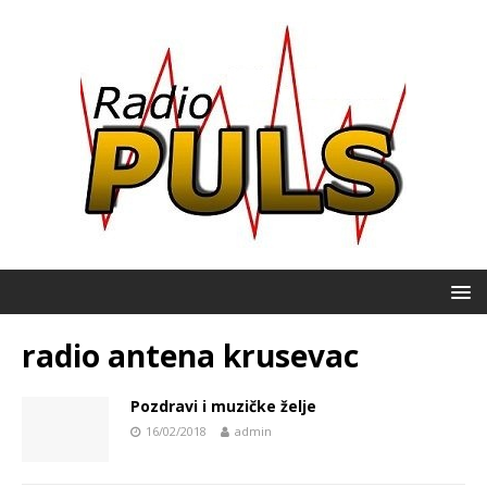
radio antena krusevac
Pozdravi i muzičke želje
16/02/2018
admin