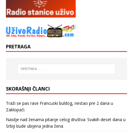
PRETRAGA
SKORAŠNJI ČLANCI
Traži se pas rase Francuski buldog, nestao pre 2 dana u
Zaklopači.
Nasilje nad ženama pitanje celog društva: Svakih deset dana u
Srbiji bude ubijena jedna žena