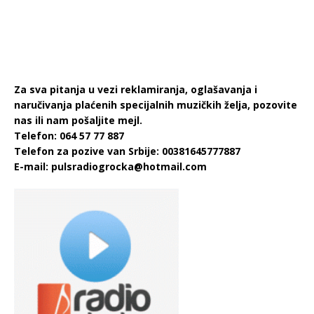
Za sva pitanja u vezi reklamiranja, oglašavanja i
naručivanja plaćenih specijalnih muzičkih želja, pozovite
nas ili nam pošaljite mejl.
Telefon: 064 57 77 887
Telefon za pozive van Srbije: 00381645777887
E-mail:
pulsradiogrocka@hotmail.com