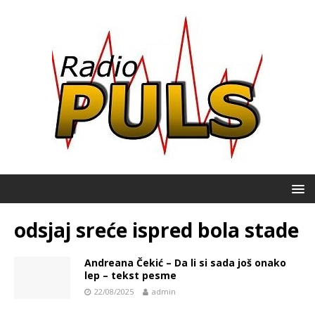
odsjaj sreće ispred bola stade
Andreana Čekić – Da li si sada još onako
lep – tekst pesme
22/08/2025
admin