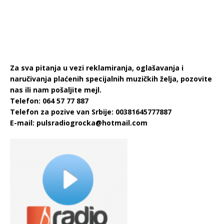
Za sva pitanja u vezi reklamiranja, oglašavanja i
naručivanja plaćenih specijalnih muzičkih želja, pozovite
nas ili nam pošaljite mejl.
Telefon: 064 57 77 887
Telefon za pozive van Srbije: 00381645777887
E-mail:
pulsradiogrocka@hotmail.com