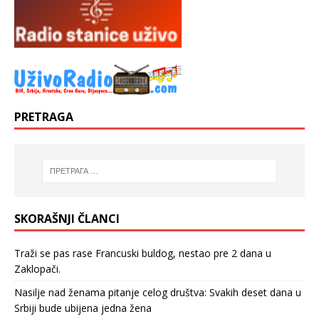
PRETRAGA
SKORAŠNJI ČLANCI
Traži se pas rase Francuski buldog, nestao pre 2 dana u
Zaklopači.
Nasilje nad ženama pitanje celog društva: Svakih deset dana u
Srbiji bude ubijena jedna žena