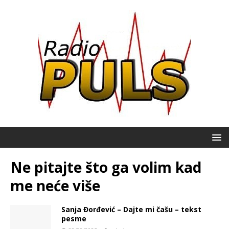
Ne pitajte što ga volim kad
me neće više
Sanja Đorđević – Dajte mi čašu – tekst
pesme