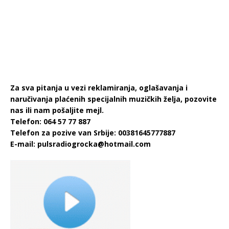
Za sva pitanja u vezi reklamiranja, oglašavanja i
naručivanja plaćenih specijalnih muzičkih želja, pozovite
nas ili nam pošaljite mejl.
Telefon: 064 57 77 887
Telefon za pozive van Srbije: 00381645777887
E-mail:
pulsradiogrocka@hotmail.com