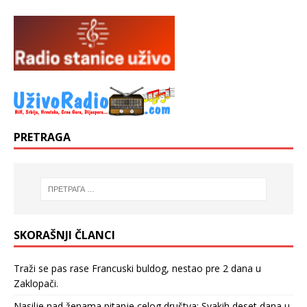
PRETRAGA
SKORAŠNJI ČLANCI
Traži se pas rase Francuski buldog, nestao pre 2 dana u
Zaklopači.
Nasilje nad ženama pitanje celog društva: Svakih deset dana u