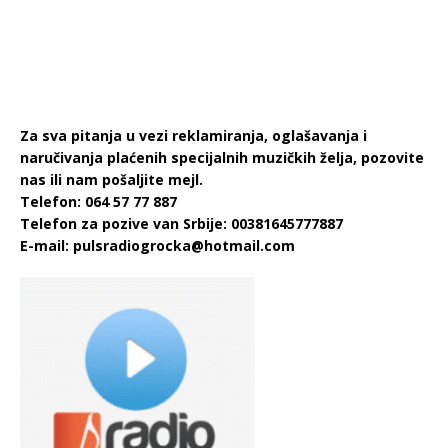
Za sva pitanja u vezi reklamiranja, oglašavanja i
naručivanja plaćenih specijalnih muzičkih želja, pozovite
nas ili nam pošaljite mejl.
Telefon: 064 57 77 887
Telefon za pozive van Srbije: 00381645777887
E-mail:
pulsradiogrocka@hotmail.com