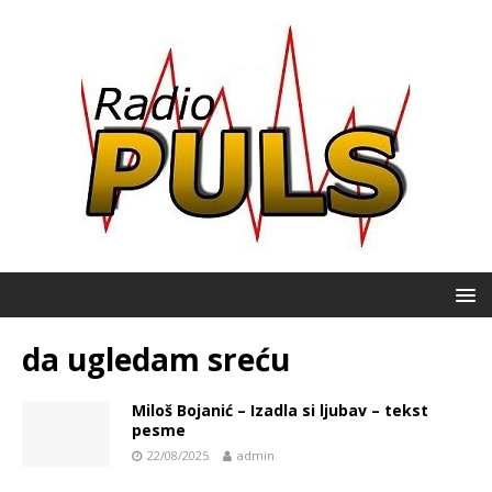
da ugledam sreću
Miloš Bojanić – Izadla si ljubav – tekst
pesme
22/08/2025
admin