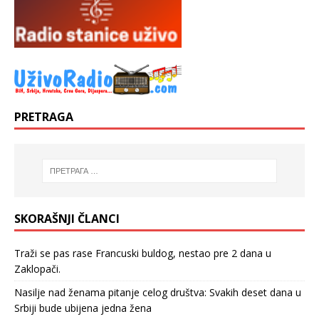
PRETRAGA
SKORAŠNJI ČLANCI
Traži se pas rase Francuski buldog, nestao pre 2 dana u
Zaklopači.
Nasilje nad ženama pitanje celog društva: Svakih deset dana u
Srbiji bude ubijena jedna žena