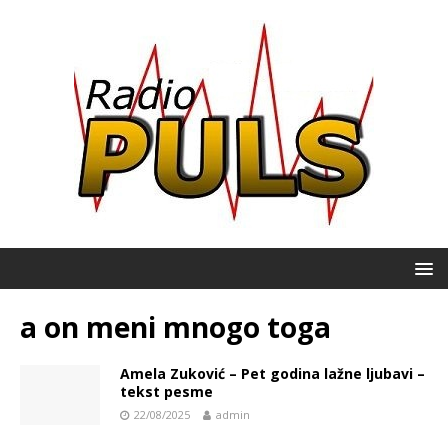
a on meni mnogo toga
Amela Zuković – Pet godina lažne ljubavi –
tekst pesme
22/08/2025
admin