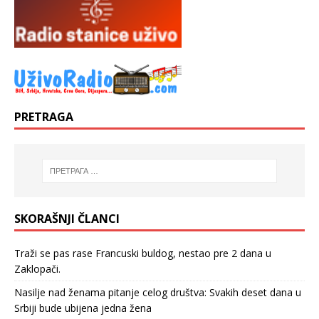
PRETRAGA
SKORAŠNJI ČLANCI
Traži se pas rase Francuski buldog, nestao pre 2 dana u
Zaklopači.
Nasilje nad ženama pitanje celog društva: Svakih deset dana u
Srbiji bude ubijena jedna žena