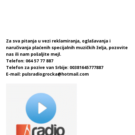
Za sva pitanja u vezi reklamiranja, oglašavanja i
naručivanja plaćenih specijalnih muzičkih želja, pozovite
nas ili nam pošaljite mejl.
Telefon: 064 57 77 887
Telefon za pozive van Srbije: 00381645777887
E-mail:
pulsradiogrocka@hotmail.com