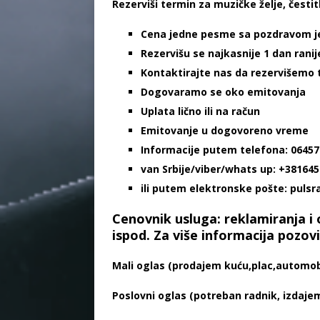
Rezerviši termin za muzičke želje, česti
Cena jedne pesme sa pozdravom je 
Rezervišu se najkasnije 1 dan rani
Kontaktirajte nas da rezervišemo 
Dogovaramo se oko emitovanja
Uplata lično ili na račun
Emitovanje u dogovoreno vreme
Informacije putem telefona: 0645
van Srbije/viber/whats up: +38164
ili putem elektronske pošte: pul
Cenovnik usluga: reklamiranja i 
ispod. Za više informacija pozovi
Mali oglas (prodajem kuću,plac,automobil
Poslovni oglas (potreban radnik, izdajem