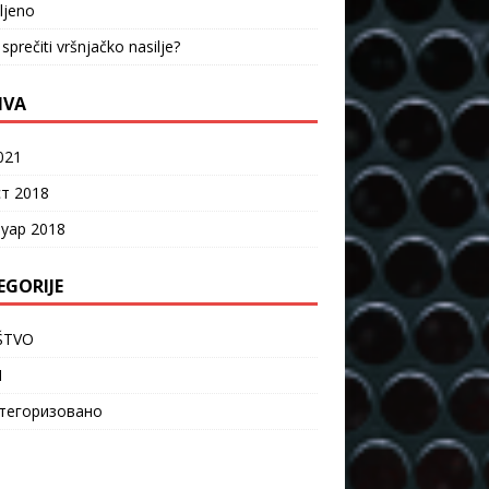
vljeno
sprečiti vršnjačko nasilje?
IVA
021
ст 2018
уар 2018
EGORIJE
ŠTVO
I
тегоризовано