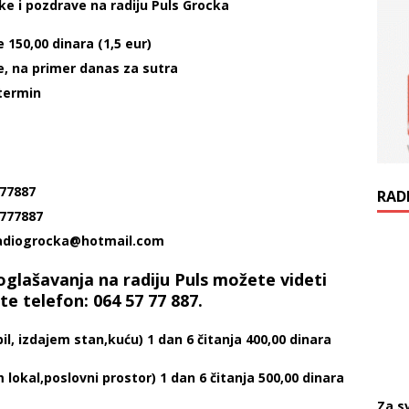
tke i pozdrave na radiju Puls Grocka
150,00 dinara (1,5 eur)
je, na primer danas za sutra
termin
777887
RAD
5777887
sradiogrocka@hotmail.com
oglašavanja na radiju Puls možete videti
te telefon: 064 57 77 887.
, izdajem stan,kuću) 1 dan 6 čitanja 400,00 dinara
 lokal,poslovni prostor) 1 dan 6 čitanja 500,00 dinara
Za s