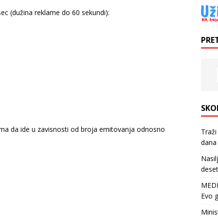
ec (dužina reklame do 60 sekundi):
PRE
SKO
klama da ide u zavisnosti od broja emitovanja odnosno
Traži
dana 
Nasil
deset
MEDI
Evo g
Minis