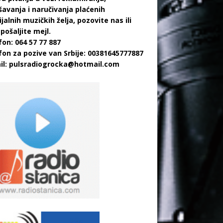
šavanja i naručivanja plaćenih
jalnih muzičkih želja, pozovite nas ili
pošaljite mejl.
fon: 064 57 77 887
fon za pozive van Srbije: 00381645777887
il:
pulsradiogrocka@hotmail.com