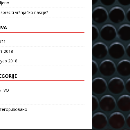
vljeno
sprečiti vršnjačko nasilje?
IVA
021
ст 2018
уар 2018
EGORIJE
ŠTVO
I
тегоризовано