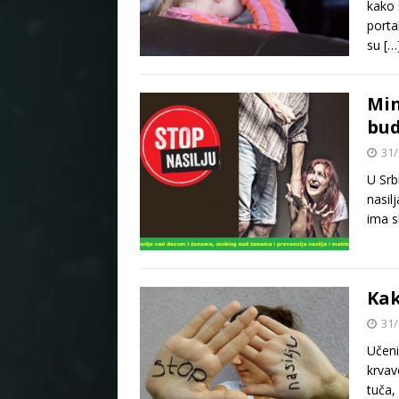
kako 
porta
su
[…
Min
bud
31/
U Srb
nasil
ima s
Kak
31/
Učeni
krvav
tuča,