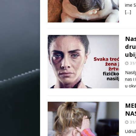
ime S
[…]
Nas
dru
ubi
31/
Nasil
nas i
u okv
MED
NAS
31/
Udruž