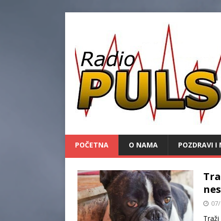
POČETNA
O NAMA
POZDRAVI I 
Tra
nes
07/
Traži