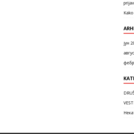
prija
Kako 
ARH
јун 2
авгу
фебр
KAT
DRU
VEST
Нека