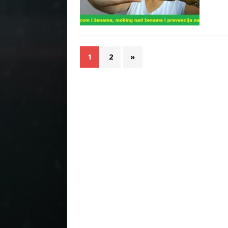
1
2
»