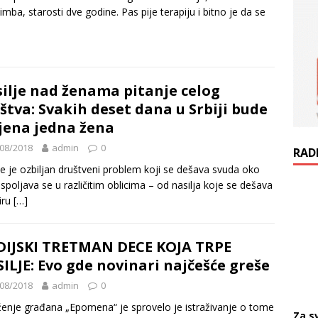
imba, starosti dve godine. Pas pije terapiju i bitno je da se
ilje nad ženama pitanje celog
štva: Svakih deset dana u Srbiji bude
jena jedna žena
08/2018
admin
0
RAD
je je ozbiljan društveni problem koji se dešava svuda oko
 ispoljava se u različitim oblicima – od nasilja koje se dešava
iru
[…]
IJSKI TRETMAN DECE KOJA TRPE
ILJE: Evo gde novinari najčešće greše
08/2018
admin
0
enje građana „Epomena“ je sprovelo je istraživanje o tome
Za s