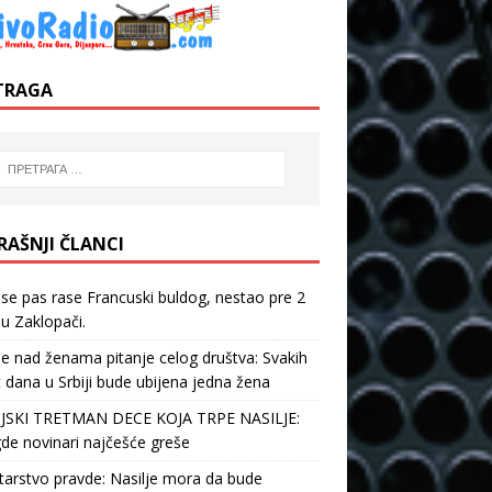
TRAGA
RAŠNJI ČLANCI
 se pas rase Francuski buldog, nestao pre 2
u Zaklopači.
je nad ženama pitanje celog društva: Svakih
 dana u Srbiji bude ubijena jedna žena
JSKI TRETMAN DECE KOJA TRPE NASILJE:
de novinari najčešće greše
tarstvo pravde: Nasilje mora da bude