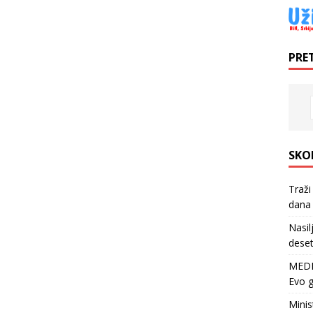
PRE
SKO
Traži
dana 
Nasil
deset
MEDI
Evo g
Minis