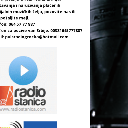
šavanja i naručivanja plaćenih
jalnih muzičkih želja, pozovite nas ili
pošaljite mejl.
fon: 064 57 77 887
fon za pozive van Srbije: 00381645777887
il:
pulsradiogrocka@hotmail.com