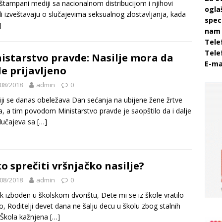
štampani mediji sa nacionalnom distribucijom i njihovi
ogla
li izveštavaju o slučajevima seksualnog zlostavljanja, kada
speci
]
nam 
Tele
Tele
istarstvo pravde: Nasilje mora da
E-ma
e prijavljeno
08/2018
admin
0
iji se danas obeležava Dan sećanja na ubijene žene žrtve
ja, a tim povodom Ministarstvo pravde je saopštilo da i dalje
lučajeva sa
[…]
o sprečiti vršnjačko nasilje?
08/2018
admin
0
k izboden u školskom dvorištu, Dete mi se iz škole vratilo
o, Roditelji devet dana ne šalju decu u školu zbog stalnih
 Škola kažnjena
[…]