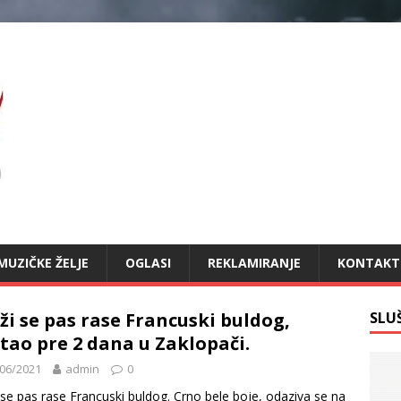
MUZIČKE ŽELJE
OGLASI
REKLAMIRANJE
KONTAKT
ži se pas rase Francuski buldog,
SLU
tao pre 2 dana u Zaklopači.
06/2021
admin
0
 se pas rase Francuski buldog. Crno bele boje, odaziva se na